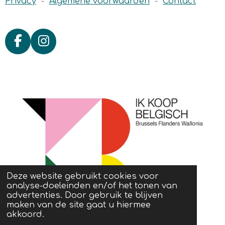
Privacy
-
Algemene voorwaarden
-
Contact
F
I
a
n
c
s
e
t
b
a
o
g
o
r
k
a
m
Deze website gebruikt cookies voor
analyse-doeleinden en/of het tonen van
advertenties. Door gebruik te blijven
maken van de site gaat u hiermee
akkoord.