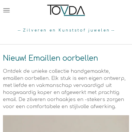
Ga
direct
naar
de
-- Z i l v e r e n e n K u n s t s t o f j u w e l e n --
hoofdinhoud
Nieuw! Emaillen oorbellen
Ontdek de unieke collectie handgemaakte,
emaillen oorbellen. Elk stuk is een eigen ontwerp,
met liefde en vakmanschap vervaardigd uit
hoogwaardig koper en afgewerkt met prachtig
email. De zilveren oorhaakjes en -stekers zorgen
voor een comfortabele en stijlvolle afwerking.