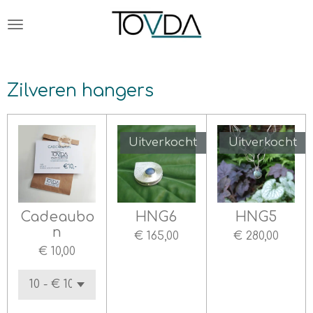
Ga
direct
naar
de
hoofdinhoud
Zilveren hangers
Uitverkocht
Uitverkocht
Cadeaubo
HNG6
HNG5
n
€ 165,00
€ 280,00
€ 10,00