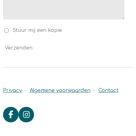
Stuur mij een kopie
Verzenden
Privacy
-
Algemene voorwaarden
-
Contact
F
I
a
n
c
s