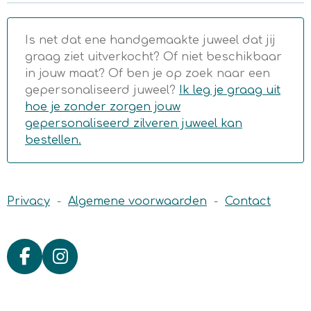
Is net dat ene handgemaakte juweel dat jij
graag ziet uitverkocht? Of niet beschikbaar
in jouw maat? Of ben je op zoek naar een
gepersonaliseerd juweel?
Ik leg je graag uit
hoe je zonder zorgen jouw
gepersonaliseerd zilveren juweel kan
bestellen.
Privacy
-
Algemene voorwaarden
-
Contact
F
I
a
n
c
s