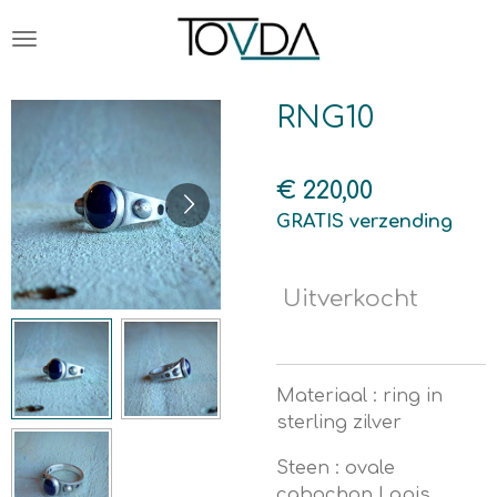
Ga
direct
naar
de
RNG10
hoofdinhoud
€ 220,00
GRATIS verzending
Uitverkocht
Materiaal : ring in
sterling zilver
Steen : ovale
cabochon Lapis