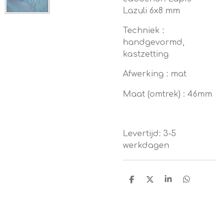
Lazuli 6x8 mm
Techniek :
handgevormd,
kastzetting
Afwerking : mat
Maat (omtrek) : 46mm
Levertijd: 3-5
werkdagen
D
D
S
D
e
e
h
e
l
e
a
l
e
l
r
e
n
e
n