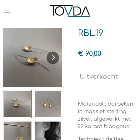
Ga
direct
naar
de
RBL19
hoofdinhoud
€ 90,00
Uitverkocht
Materiaal : oorbellen
in massief sterling
zilver, afgewerkt met
22 karaat bladgoud
Techniek : delftse