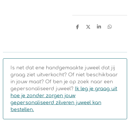
D
D
S
D
e
e
h
e
l
e
a
l
e
l
r
e
n
e
n
Is net dat ene handgemaakte juweel dat jij
graag ziet uitverkocht? Of niet beschikbaar
in jouw maat? Of ben je op zoek naar een
gepersonaliseerd juweel?
Ik leg je graag uit
hoe je zonder zorgen jouw
gepersonaliseerd zilveren juweel kan
bestellen.