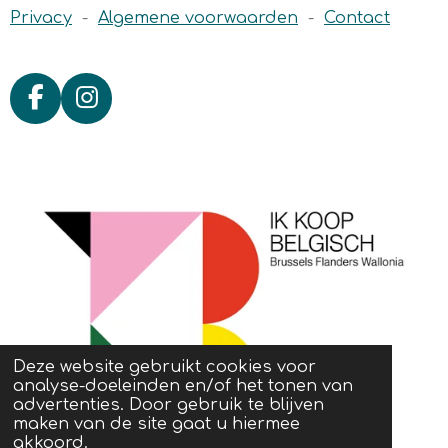
Privacy
-
Algemene voorwaarden
-
Contact
F
I
a
n
c
s
e
t
b
a
o
g
o
r
k
a
m
Deze website gebruikt cookies voor
analyse-doeleinden en/of het tonen van
advertenties. Door gebruik te blijven
maken van de site gaat u hiermee
akkoord.