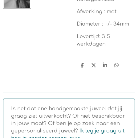
Afwerking : mat
Diameter : +/- 34mm
Levertijd: 3-5
werkdagen
D
D
S
D
e
e
h
e
l
e
a
l
e
l
r
e
n
e
n
Is net dat ene handgemaakte juweel dat jij
graag ziet uitverkocht? Of niet beschikbaar
in jouw maat? Of ben je op zoek naar een
gepersonaliseerd juweel?
Ik leg je graag uit