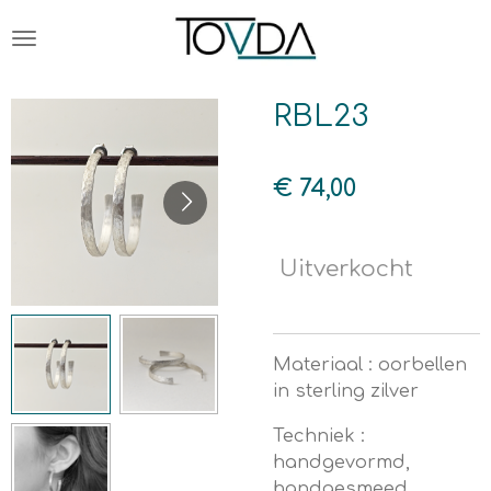
Ga
direct
naar
de
RBL23
hoofdinhoud
€ 74,00
Uitverkocht
Materiaal : oorbellen
in sterling zilver
Techniek :
handgevormd,
handgesmeed