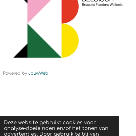
o
r
k
a
m
Powered by
JouwWeb
Deze website gebruikt cookies voor
analyse-doeleinden en/of het tonen van
advertenties. Door gebruik te blijven