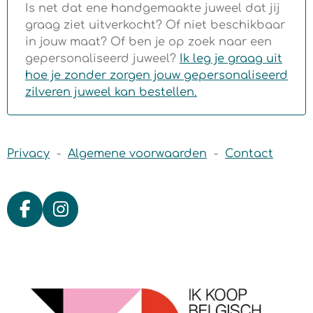
Is net dat ene handgemaakte juweel dat jij
graag ziet uitverkocht? Of niet beschikbaar
in jouw maat? Of ben je op zoek naar een
gepersonaliseerd juweel?
Ik leg je graag uit
hoe je zonder zorgen jouw gepersonaliseerd
zilveren juweel kan bestellen.
Privacy
-
Algemene voorwaarden
-
Contact
F
I
a
n
c
s
e
t
b
a
o
g