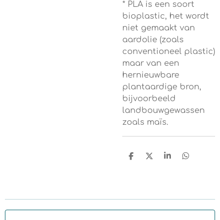
* PLA is een soort
bioplastic, het wordt
niet gemaakt van
aardolie (zoals
conventioneel plastic)
maar van een
hernieuwbare
plantaardige bron,
bijvoorbeeld
landbouwgewassen
zoals maïs.
D
D
S
D
e
e
h
e
l
e
a
l
e
l
r
e
n
e
n