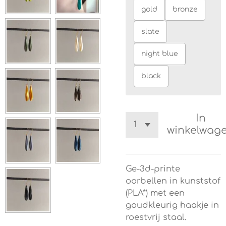
gold
bronze
slate
night blue
black
In
winkelwag
Ge-3d-printe
oorbellen in kunststof
(PLA*) met een
goudkleurig haakje in
roestvrij staal.