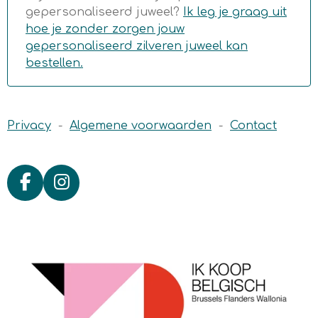
gepersonaliseerd juweel?
Ik leg je graag uit
hoe je zonder zorgen jouw
gepersonaliseerd zilveren juweel kan
bestellen.
Privacy
-
Algemene voorwaarden
-
Contact
F
I
a
n
c
s
e
t
b
a
o
g
o
r
k
a