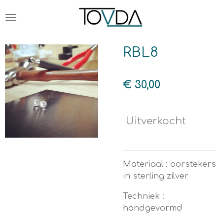
Ga
direct
naar
de
RBL8
hoofdinhoud
€ 30,00
Uitverkocht
Materiaal : oorstekers
in sterling zilver
Techniek :
handgevormd