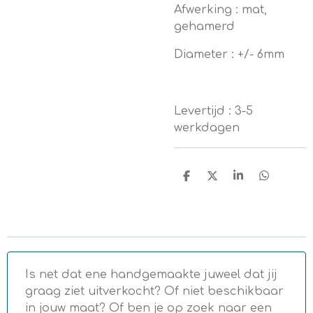
Afwerking : mat,
gehamerd
Diameter : +/- 6mm
Levertijd : 3-5
werkdagen
D
D
S
D
e
e
h
e
l
e
a
l
e
l
r
e
n
e
n
Is net dat ene handgemaakte juweel dat jij
graag ziet uitverkocht? Of niet beschikbaar
in jouw maat? Of ben je op zoek naar een