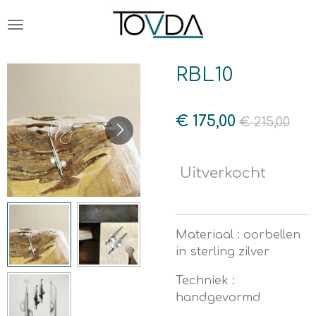
Ga
direct
naar
de
RBL10
hoofdinhoud
€ 175,00
€ 215,00
Uitverkocht
Materiaal : oorbellen
in sterling zilver
Techniek :
handgevormd