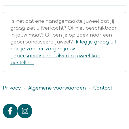
n
e
n
Is net dat ene handgemaakte juweel dat jij
graag ziet uitverkocht? Of niet beschikbaar
in jouw maat? Of ben je op zoek naar een
gepersonaliseerd juweel?
Ik leg je graag uit
hoe je zonder zorgen jouw
gepersonaliseerd zilveren juweel kan
bestellen.
Privacy
-
Algemene voorwaarden
-
Contact
F
I
a
n
c
s