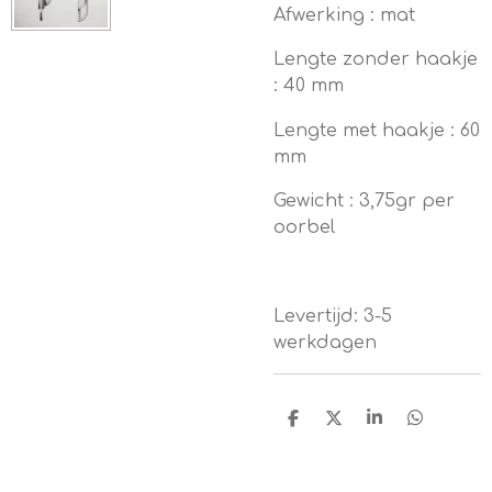
Afwerking : mat
Lengte zonder haakje
: 40 mm
Lengte met haakje : 60
mm
Gewicht : 3,75gr per
oorbel
Levertijd: 3-5
werkdagen
D
D
S
D
e
e
h
e
l
e
a
l
e
l
r
e